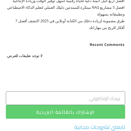
أفضل أربع حيل أتمتة ذكية لحياة رقمية أسهل توفير الوقت وزيادة الإنتاجية
افضل 5 مشاريع RAG مبتكرة للمبتدئين دليلك العملي لتعلم الذكاء الاصطناعي
وتطبيقاته بسهولة
طرق مضمونة لزيادة دخلك من الكتابة أونلاين في 2025 اكتشف أفضل 7
أفكار للربح من مهاراتك
Recent Comments
لا توجد تعليقات للعرض.
الإشتراك بالقائمة البريدية
تابعني لشروحات مجانية