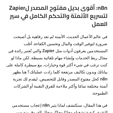
n8n: أقوى بديل مفتوح المصدر لZapier
لتسريع الأتمتة والتحكم الكامل في سير
العمل
في عالم الأعمال الحديث، الأتمتة لم تعد رفاهية بل أصبحت
ضرورة لتوفير الوقت والمال وتحسين الكفاءة. أغلب
المستخدمين يعرفون أدوات مثل
Zapier
والتي تُعتبر رائدة في
مجال ربط الخدمات وإنشاء مهام تلقائية بسيطة. لكن ماذا لو
كنت ترغب في شيء أكثر قوة وخيارات، مع سيطرة كاملة على
بياناتك وبدون تكاليف مرتفعة كلما زادت عملياتك؟ هنا يظهر
n8n
كحل مفتوح المصدر وقابل للتخصيص، ليقدم لك تجربة
أتمتة مختلفة تمامًا وأكثر ملاءمة للفرق التقنية أو الشركات
الطموحة.
في هذا المقال، سنكتشف لماذا يثير
n8n
إعجاب مستخدمي
التقنية، كيفية تشغيله محليًا مجانًا، ونحلل الفروق بينه وبين