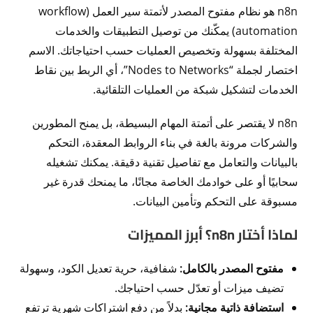
n8n هو نظام مفتوح المصدر لأتمتة سير العمل (workflow
automation) يمكّنك من توصيل التطبيقات والخدمات
المختلفة بسهولة وتخصيص العمليات حسب احتياجاتك. الاسم
اختصار لجملة “Nodes to Networks”، أي الربط بين نقاط
الخدمات لتشكيل شبكة من العمليات التلقائية.
n8n لا يقتصر على أتمتة المهام البسيطة، بل يمنح المطورين
والشركات مرونة بالغة في بناء الروابط المعقدة، التحكم
بالبيانات والتعامل مع تفاصيل تقنية دقيقة. يمكنك تشغيله
سحابيًا أو على خوادمك الخاصة مجانًا، ما يمنحك قدرة غير
مسبوقة على التحكم وتأمين البيانات.
لماذا أختار n8n؟ أبرز المميزات
مفتوح المصدر بالكامل:
شفافية، حرية تعديل الكود، وسهولة
تضيف ميزات أو تعدّل حسب احتياجك.
استضافة ذاتية مجانية:
بدلاً من دفع اشتراكات شهرية ترتفع