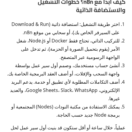
كيف أبدأ مع n8n؟ خطوات التشغيل
والاستضافة الذاتية
اختر طريقة التشغيل: استضافة ذاتية (Download & Run
على السيرفر الخاص بك)، أو سحابي من موقع n8n.
للتركيب الذاتي، تحتاج فقط Docker أو Node.js، شغل
الأمر (يقوم بتحميل الصورة أو الحزمة)، ثم تدخل على
الواجهة الرسومية عبر المتصفح.
أنشئ حساب مستخدمك، وصمم أول سير عمل بواسطة
واجهة السحب والإفلات، أو أضف العقد البرمجية الخاصة بك.
أضف التكاملات المطلوبة لأي تطبيق أو خدمة. يدعم البريد
الإلكتروني، Google Sheets، Slack، WhatsApp، والعديد
غيرها.
يمكنك الاستفادة من مكتبة النودات (Nodes) المجتمعية أو
برمجة Node جديد حسب الحاجة.
عملياً، خلال ساعة أو أقل ستكون قد بنيت أول سير عمل لحل