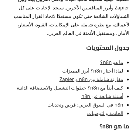
Zapier وأبرز المنافسين الآخرين. ستجد الإجابات على كل
التساؤلات الشائعة حتى تكون مستعدًا لاتخاذ القرار المناسب
لأعمالك، مع نظرة شاملة على الإمكانيات، القيود، الأسعار،
الأمان، ومستقبل الأتمتة في العالم العربي.
جدول المحتويات
ما هو n8n؟
لماذا أختار n8n؟ أبرز المميزات
مقارنة شاملة بين n8n و Zapier
كيف أبدأ مع n8n؟ خطوات التشغيل والاستضافة الذاتية
أسئلة شائعة عن n8n
n8n في السوق العربي: فرص وتحديات
الخاتمة والتوصيات
ما هو n8n؟