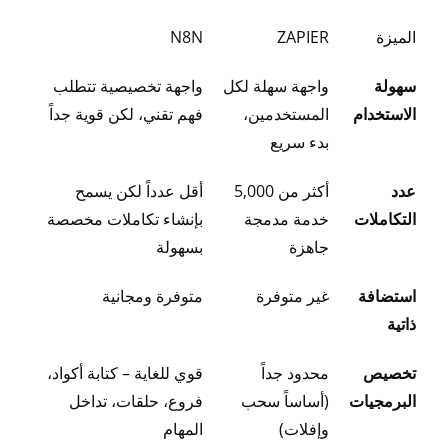
الميزة
ZAPIER
N8N
سهولة
واجهة سهلة لكل
واجهة تخصيصية تتطلب
الاستخدام
المستخدمين،
فهم تقني، لكن قوية جداً
بدء سريع
عدد
أكثر من 5,000
أقل عدداً لكن يسمح
التكاملات
خدمة مدمجة
بإنشاء تكاملات مخصصة
جاهزة
بسهولة
استضافة
غير متوفرة
متوفرة ومجانية
ذاتية
تخصيص
محدود جداً
قوي للغاية – كتابة أكواد،
البرمجيات
(أساساً سحب
فروع، حلقات، تداخل
وإفلات)
المهام