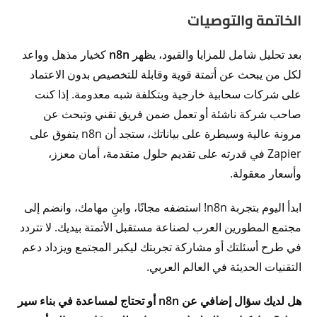
الخاتمة والتوصيات
بعد تحليل شامل للمزايا والقيود، يظهر
n8n
كخيار مذهل وواعد
لكل من يبحث عن أتمتة قوية وقابلة للتخصيص بدون الاعتماد
على شركات سحابية خارجية وبتكلفة شبه معدومة. إذا كنت
صاحب شركة ناشئة أو تعمل ضمن فريق تقني وتبحث عن
مرونة عالية وسيطرة على بياناتك، ستجد أن n8n يتفوق على
Zapier في قدرته على تقديم حلول متقدمة، أمان معزز،
وأسعار معقولة.
ابدأ اليوم بتجربة n8n! استضفه مجانًا، وابنِ مهامك، وانضم إلى
مجتمع المطورين العرب لصناعة مستقبل الأتمتة بيديك. لا تتردد
في طرح أسئلتك أو مشاركة تجربتك ليكبر المجتمع ويزداد دعم
التقنيات الحديثة في العالم العربي.
هل لديك سؤال إضافي عن n8n أو تحتاج لمساعدة في بناء سير